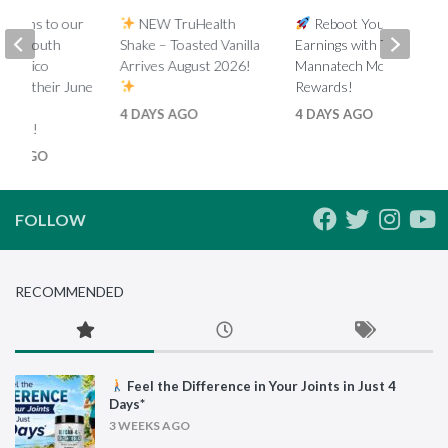
lations to our
NEW TruHealth
Reboot Your
ada, South
Shake – Toasted Vanilla
Earnings with Tiered
d Mexico
Arrives August 2026!
Mannatech Money
s on their June
Rewards!
nk
4 DAYS AGO
4 DAYS AGO
ments!
HS AGO
FOLLOW
RECOMMENDED
Feel the Difference in Your Joints in Just 4
Days*
3 WEEKS AGO