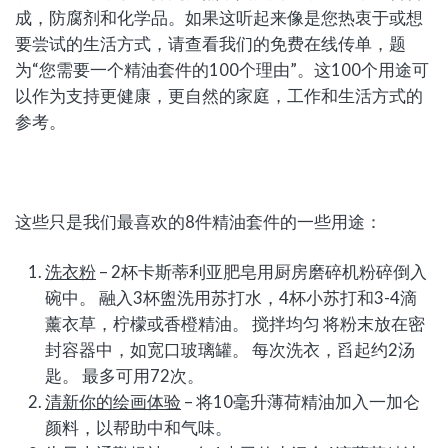
成，防腐剂和化学品。如果这听起来像是您热衷于或想
要尝试的生活方式，请查看我们的免费在线传单，题
为“您需要一个精油套件的100个理由”。这100个用途可
以作为支持更健康，更自然的家庭，工作和生活方式的
参考。
这些只是我们最喜欢的8件精油套件的一些用途：
洗衣粉
– 2杯卡斯蒂利亚肥皂用厨房磨碎机粉碎倒入
碗中。 融入3杯盥洗用苏打水，4杯小苏打和3-4滴
薰衣草，柠檬或香橙精油。 搅拌均匀 将粉末放在密
封容器中，如宽口玻璃罐。 每次洗衣，舀起约2汤
匙。 最多可用72次。
清新你的绘画体验
– 将10毫升薄荷精油加入一加仑
颜料，以帮助中和气味。