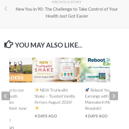
PREVIOUS STORY
New You in 90: The Challenge to Take Control of Your
Health Just Got Easier
YOU MAY ALSO LIKE...
lations to our
NEW TruHealth
Reboot Your
ada, South
Shake – Toasted Vanilla
Earnings with Tiered
d Mexico
Arrives August 2026!
Mannatech Money
s on their June
Rewards!
nk
4 DAYS AGO
4 DAYS AGO
ments!
HS AGO