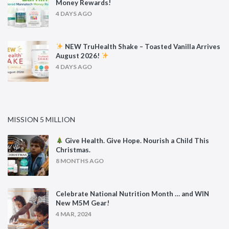
Money Rewards!
4 DAYS AGO
NEW TruHealth Shake – Toasted Vanilla Arrives
August 2026!
4 DAYS AGO
MISSION 5 MILLION
Give Health. Give Hope. Nourish a Child This
Christmas.
8 MONTHS AGO
Celebrate National Nutrition Month … and WIN
New M5M Gear!
4 MAR, 2024