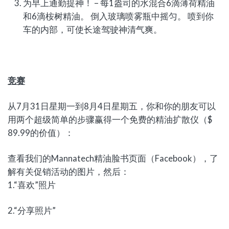
为早上通勤提神！ – 每1盎司的水混合6滴薄荷精油
和6滴桉树精油。 倒入玻璃喷雾瓶中摇匀。 喷到你
车的内部，可使长途驾驶神清气爽。
竞赛
从7月31日星期一到8月4日星期五，你和你的朋友可以
用两个超级简单的步骤赢得一个免费的精油扩散仪（$
89.99的价值）：
查看我们的Mannatech精油脸书页面（Facebook），了
解有关促销活动的图片，然后：
1.“喜欢”照片
2.“分享照片”