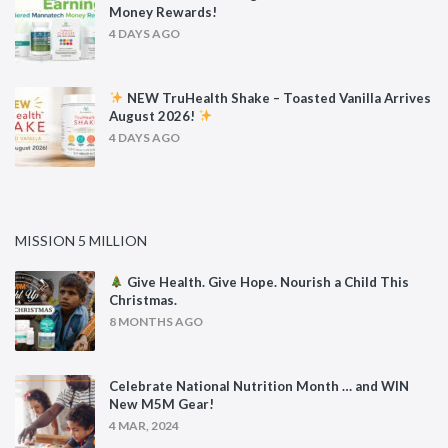
Money Rewards!
4 DAYS AGO
NEW TruHealth Shake – Toasted Vanilla Arrives
August 2026!
4 DAYS AGO
MISSION 5 MILLION
Give Health. Give Hope. Nourish a Child This
Christmas.
8 MONTHS AGO
Celebrate National Nutrition Month … and WIN
New M5M Gear!
4 MAR, 2024