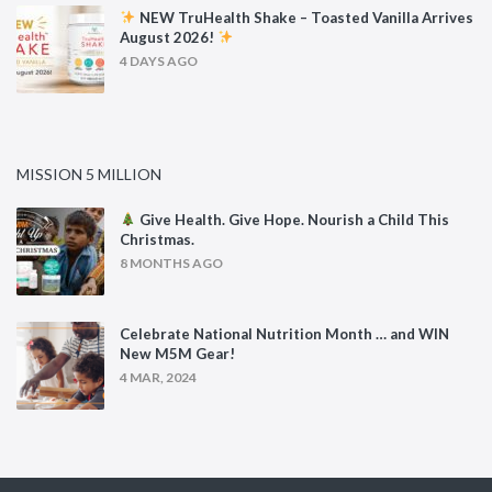
NEW TruHealth Shake – Toasted Vanilla Arrives
August 2026!
4 DAYS AGO
MISSION 5 MILLION
Give Health. Give Hope. Nourish a Child This
Christmas.
8 MONTHS AGO
Celebrate National Nutrition Month … and WIN
New M5M Gear!
4 MAR, 2024