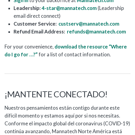
Sign in
to your backoffice at
Mannatech.com
Leadership:
4-star@mannatech.com
(Leadership
email direct connect)
Customer Service:
custserv@mannatech.com
Refund Email Address:
refunds@mannatech.com
For your convenience,
download the resource “Where
do I go for …?”
for a list of contact information.
¡MANTENTE CONECTADO!
Nuestros pensamientos están contigo durante este
difícil momento y estamos aquí por si nos necesitas.
Conforme el impacto global del coronavirus (COVID-19)
continúa avanzando, Mannatech Norte América está