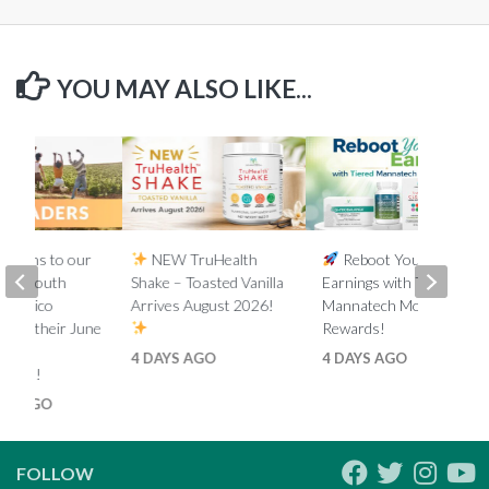
YOU MAY ALSO LIKE...
lations to our
NEW TruHealth
Reboot Your
ada, South
Shake – Toasted Vanilla
Earnings with Tiered
d Mexico
Arrives August 2026!
Mannatech Money
s on their June
Rewards!
nk
4 DAYS AGO
4 DAYS AGO
ments!
HS AGO
FOLLOW